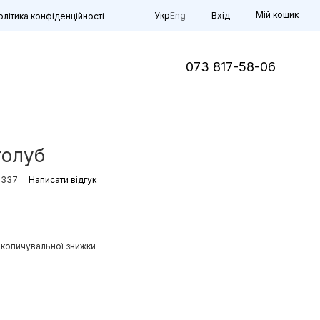
Мій кошик
Укр
Eng
Вхід
олітика конфіденційності
073 817-58-06
голуб
B337
Написати відгук
копичувальної знижки