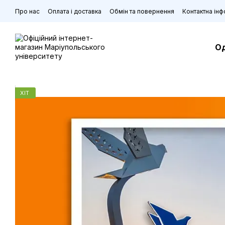
Перейти до основного контенту
Про нас
Оплата і доставка
Обмін та повернення
Контактна ін
О
ХІТ