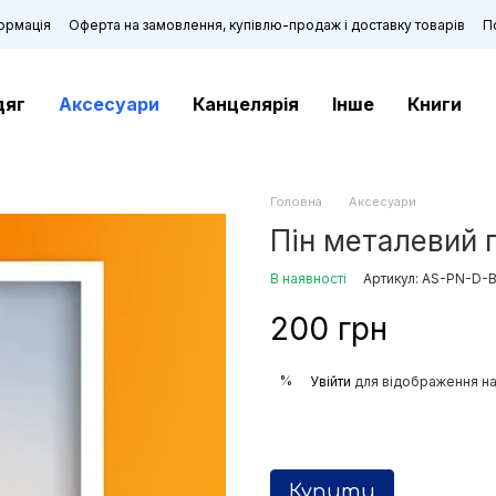
формація
Оферта на замовлення, купівлю-продаж і доставку товарів
П
дяг
Аксесуари
Канцелярія
Інше
Книги
Головна
Аксесуари
Пін металевий 
В наявності
Артикул: AS-PN-D-
200 грн
%
Увійти
для відображення на
Купити